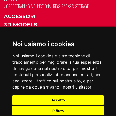
CROSSTRAINING & FUNCTIONAL RIGS, RACKS & STORAGE
ACCESSORI
3D MODELS
CATALOGHI
CATALOGO PROFESSIONAL LINE 2026
Noi usiamo i cookies
Noi usiamo i cookies e altre tecniche di
tracciamento per migliorare la tua esperienza
di navigazione nel nostro sito, per mostrarti
contenuti personalizzati e annunci mirati, per
Toorx e un marchio di proprieta di
Garlando S.p.A.
- P.Iva:
analizzare il traffico sul nostro sito, e per
01055180069 Ufficio del Registro delle Imprese presso la CCIAA di
capire da dove arrivano i nostri visitatori.
Alessandria - REA 138588 - Capitale Sociale € 2.035.000,00
interamente versato
SEGUICI:
Accetto
Rifiuto