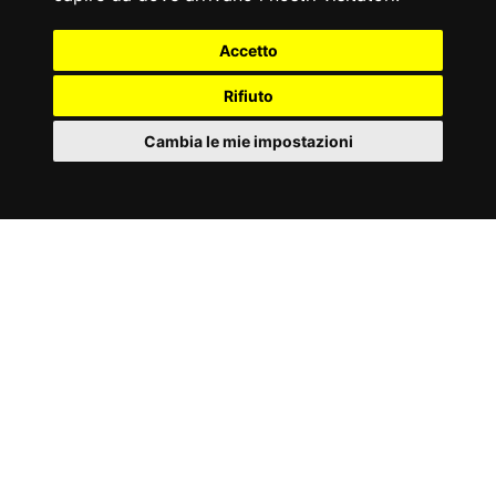
#GALLERIA
Accetto
PLX-7030 CONVERGING
Rifiuto
CHEST PRESS
Cambia le mie impostazioni
IT
Tagga le tue foto e video con
Cookies
#toorxprofessional #laforzadellasolidità
ed
entra a far parte della comuninità
ToorxProfessional !