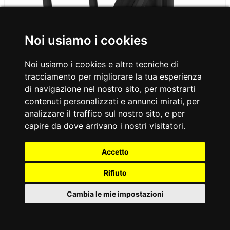
Noi usiamo i cookies
Noi usiamo i cookies e altre tecniche di
tracciamento per migliorare la tua esperienza
di navigazione nel nostro sito, per mostrarti
contenuti personalizzati e annunci mirati, per
PLX-6600 HORIZONTAL LEG PRESS
analizzare il traffico sul nostro sito, e per
AVANT LINE PIN LOADED SINGLE
capire da dove arrivano i nostri visitatori.
FUNCTION
Accetto
Scheda Tecnica
Rifiuto
Cambia le mie impostazioni
IT
Cookies