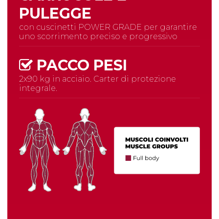
PULEGGE
con cuscinetti POWER GRADE per garantire
uno scorrimento preciso e progressivo
PACCO PESI
2x90 kg in acciaio. Carter di protezione
integrale.