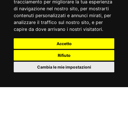
CRUNCH
tracciamento per migliorare la tua esperienza
di navigazione nel nostro sito, per mostrarti
contenuti personalizzati e annunci mirati, per
Tagga le tue foto e video con
analizzare il traffico sul nostro sito, e per
#toorxprofessional #laforzadellasolidità
ed
capire da dove arrivano i nostri visitatori.
entra a far parte della comuninità
ToorxProfessional !
Accetto
Rifiuto
Cambia le mie impostazioni
IT
Cookies