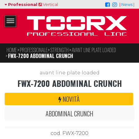
Professional
Vertical
|
News |
HOME
PROFESSIONALE
STRENGTH
AVANT LINE PLATE LOADED
FWX-7200 ABDOMINAL CRUNCH
avant line plate loaded
FWX-7200 ABDOMINAL CRUNCH
NOVITÀ
ABDOMINAL CRUNCH
cod. FWX-7200