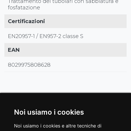
Trattamento dei tubolari con sabbiatura e
fosfatazione
Certificazioni
EN20957-1 / EN957-2 classe S
EAN
8029975808628
#GALLERIA
Noi usiamo i cookies
FWX-7200 ABDOMINAL
Noi usiamo i cookies e altre tecniche di