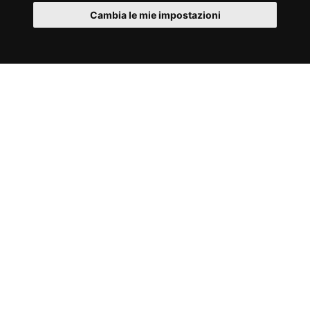
Cambia le mie impostazioni
IT
Cookies
#GALLERIA
PLX-8850 SEATED LEG
CURL
Tagga le tue foto e video con
#toorxprofessional #laforzadellasolidità
ed
entra a far parte della comuninità
ToorxProfessional !