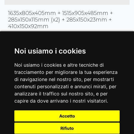
1635x805x405mm + 1515x905x485mm +
285x150x115mm (x2) + 285x150x23mm +
410x150x92mm
Verniciatura
Noi usiamo i cookies
Verniciatura doppia a polveri epossidiche,
antigraffio.Trattamento dei tubolari con
Noi usiamo i cookies e altre tecniche di
sabbiatura e fosfatazione
tracciamento per migliorare la tua esperienza
di navigazione nel nostro sito, per mostrarti
Certificazioni
contenuti personalizzati e annunci mirati, per
analizzare il traffico sul nostro sito, e per
EN20957-1 / EN957-2 classe S
capire da dove arrivano i nostri visitatori.
EAN
Accetto
8029975810515
Rifiuto