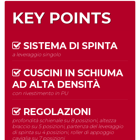
KEY POINTS
SISTEMA DI SPINTA
a leveraggio singolo
CUSCINI IN SCHIUMA
AD
ALTA DENSITÀ
con rivestimento in PU
REGOLAZIONI
profondità schienale su 8 posizioni, altezza
braccio su 5 posizioni, partenza del leveraggio
di spinta su 4 posizioni, roller di appoggio
caviglia su 7 posizioni