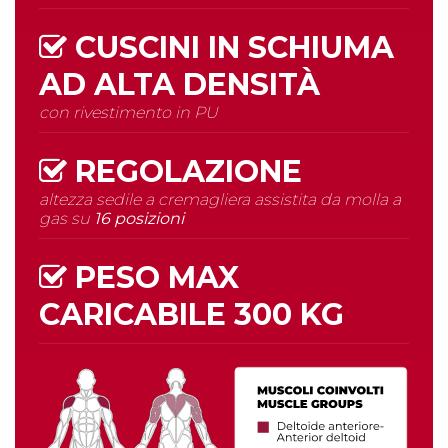
CUSCINI IN SCHIUMA
AD
ALTA DENSITÀ
con rivestimento in PU
REGOLAZIONE
altezza sedile a cremagliera assistita da molla a
gas su
16 posizioni
PESO MAX
CARICABILE
300 KG