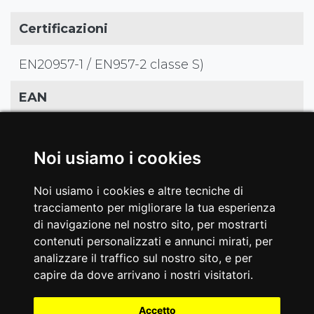
Certificazioni
EN20957-1 / EN957-2 classe S)
EAN
8029975808192
Noi usiamo i cookies
Noi usiamo i cookies e altre tecniche di
tracciamento per migliorare la tua esperienza
di navigazione nel nostro sito, per mostrarti
#GALLERIA
contenuti personalizzati e annunci mirati, per
analizzare il traffico sul nostro sito, e per
FWX-8100 SHOULDER
capire da dove arrivano i nostri visitatori.
PRESS
Accetto