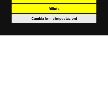
Tagga le tue foto e video con
Rifiuto
#toorxprofessional #laforzadellasolidità
ed
entra a far parte della comuninità
Cambia le mie impostazioni
ToorxProfessional !
IT
Cookies