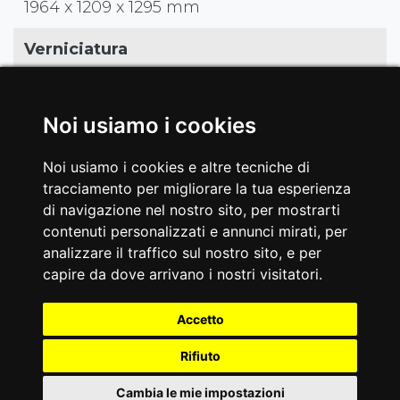
1964 x 1209 x 1295 mm
Verniciatura
doppia a polveri epossidiche, antigraffio.
Trattamento dei tubolari con sabbiatura e
Noi usiamo i cookies
fosfatazione
Noi usiamo i cookies e altre tecniche di
Certificazioni
tracciamento per migliorare la tua esperienza
di navigazione nel nostro sito, per mostrarti
EN ISO 20957 - 1 class S
contenuti personalizzati e annunci mirati, per
analizzare il traffico sul nostro sito, e per
EAN
capire da dove arrivano i nostri visitatori.
8029975812113
Accetto
Rifiuto
Cambia le mie impostazioni