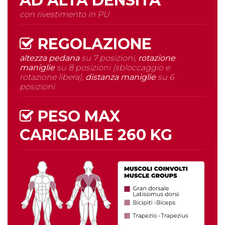
AD
ALTA DENSITÀ
con rivestimento in PU
REGOLAZIONE
altezza pedana
su 7 posizioni,
rotazione
maniglie
su 8 posizioni (sbloccaggio e
rotazione libera),
distanza maniglie
su 6
posizioni
PESO MAX
CARICABILE
260 KG