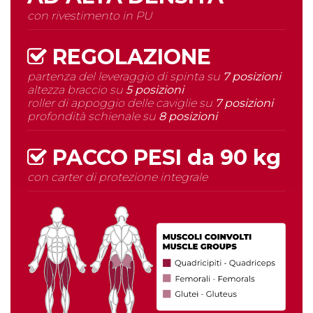
con rivestimento in PU
REGOLAZIONE
partenza del leveraggio di spinta su
7 posizioni
altezza braccio su
5 posizioni
roller di appoggio delle caviglie su
7 posizioni
profondità schienale su
8 posizioni
PACCO PESI da
90 kg
con carter di protezione integrale