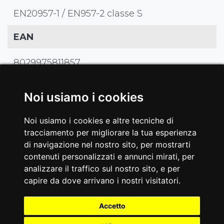
EN20957-1 / EN957-2 classe S
EAN
8029975811857
Noi usiamo i cookies
Noi usiamo i cookies e altre tecniche di
#GALLERIA
tracciamento per migliorare la tua esperienza
di navigazione nel nostro sito, per mostrarti
PLX-9230 SEATED LEG
contenuti personalizzati e annunci mirati, per
analizzare il traffico sul nostro sito, e per
CURL/LEG EXTENSION
capire da dove arrivano i nostri visitatori.
Accetto
Tagga le tue foto e video con
#toorxprofessional #laforzadellasolidità
ed