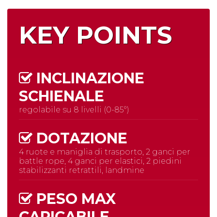
KEY POINTS
INCLINAZIONE
SCHIENALE
regolabile su 8 livelli (0-85°)
DOTAZIONE
4 ruote e maniglia di trasporto, 2 ganci per
battle rope, 4 ganci per elastici, 2 piedini
stabilizzanti retrattili, landmine
PESO MAX
CARICABILE