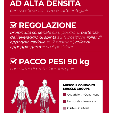
AD
ALTA DENSITÀ
con rivestimento in PU e carter integrali
REGOLAZIONE
profondità schienale
su 6 posizioni,
partenza
del leveraggio di spinta
su 11 posizioni,
roller di
appoggio caviglie
su 7 posizioni,
roller di
appoggio gambe
su 5 posizioni
PACCO PESI
90 kg
con carter di protezione integrale