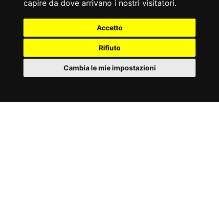
#GALLERIA
capire da dove arrivano i nostri visitatori.
PLX-7850 LEG
Accetto
EXTENSION/LEG CURL
Rifiuto
SEATED
Cambia le mie impostazioni
IT
Cookies
Tagga le tue foto e video con
#toorxprofessional #laforzadellasolidità
ed
entra a far parte della comuninità
ToorxProfessional !