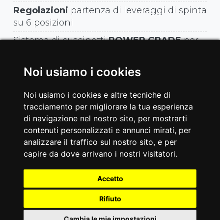
Regolazioni
partenza di leveraggi di spinta
su 6 posizioni
Sistema di cuscinetti
POWER GRADE
per
garantire uno scorrimento preciso e
progressivo
Noi usiamo i cookies
Cuscini in schiuma ad
alta densità
con
rivestimento in PU
Noi usiamo i cookies e altre tecniche di
tracciamento per migliorare la tua esperienza
di navigazione nel nostro sito, per mostrarti
Struttura
contenuti personalizzati e annunci mirati, per
analizzare il traffico sul nostro sito, e per
capire da dove arrivano i nostri visitatori.
tubolare in acciaio a sezione quadrata
75x75 e rettangolare50x80 mm - spessore
3 mm
Accetto
Peso del prodotto
Rifiuto
Cambia le mie impostazioni