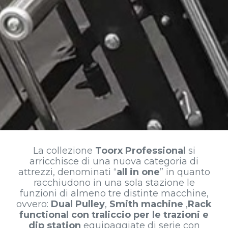
La collezione
Toorx Professional
si
arricchisce di una nuova categoria di
attrezzi, denominati “
all in one
” in quanto
racchiudono in una sola stazione le
funzioni di almeno tre distinte macchine,
ovvero:
Dual Pulley
,
Smith machine
,
Rack
functional con traliccio per le trazioni e
dip station
equipaggiate di serie con