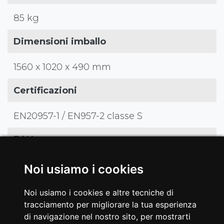
85 kg
Dimensioni imballo
1560 x 1020 x 490 mm
Certificazioni
EN20957-1 / EN957-2 classe S
EAN
8029975808802
Noi usiamo i cookies
Noi usiamo i cookies e altre tecniche di
tracciamento per migliorare la tua esperienza
di navigazione nel nostro sito, per mostrarti