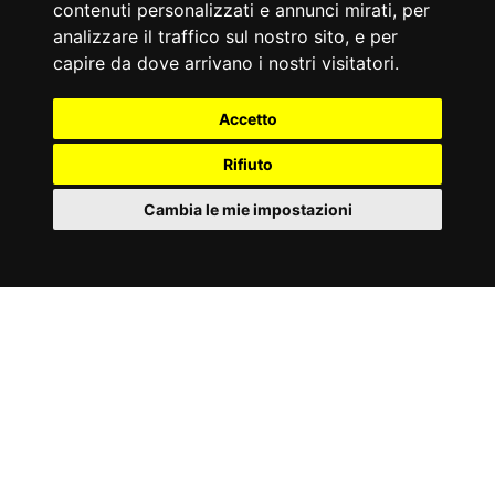
contenuti personalizzati e annunci mirati, per
#GALLERIA
analizzare il traffico sul nostro sito, e per
capire da dove arrivano i nostri visitatori.
FWX-6950 STANDING T
Accetto
BAR
Rifiuto
Tagga le tue foto e video con
Cambia le mie impostazioni
#toorxprofessional #laforzadellasolidità
ed
entra a far parte della comuninità
IT
ToorxProfessional !
Cookies