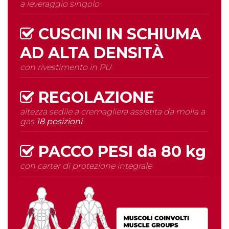
a leveraggio singolo
CUSCINI IN SCHIUMA
AD
ALTA DENSITÀ
con rivestimento in PU
REGOLAZIONE
altezza sedile a cremagliera assistita da molla a
gas
18 posizioni
PACCO PESI da
80 kg
con carter di protezione integrale