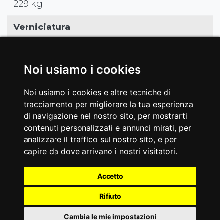
229 kg
Verniciatura
doppia a polveri epossidiche, antigraffio.
Trattamento dei tubolari con sabbiatura e
Noi usiamo i cookies
fosfatazione
Noi usiamo i cookies e altre tecniche di
Certificazioni
tracciamento per migliorare la tua esperienza
di navigazione nel nostro sito, per mostrarti
EN20957-1 / EN957-2 classe S
contenuti personalizzati e annunci mirati, per
analizzare il traffico sul nostro sito, e per
EAN
capire da dove arrivano i nostri visitatori.
8029975806945
Accetto
Rifiuto
Cambia le mie impostazioni