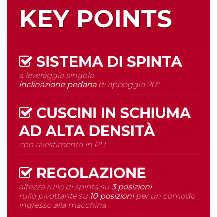
KEY POINTS
SISTEMA DI SPINTA
a leveraggio singolo
inclinazione pedana
di appoggio 20°
CUSCINI IN SCHIUMA
AD
ALTA DENSITÀ
con rivestimento in PU
REGOLAZIONE
altezza rullo di spinta su
3 posizioni
rullo pivottante su
10 posizioni
per un comodo
ingresso alla macchina