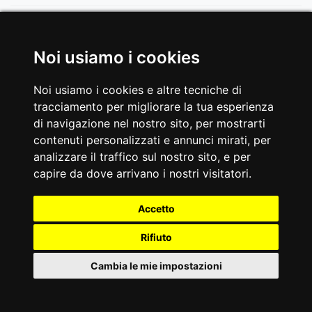
Noi usiamo i cookies
#GALLERIA
Noi usiamo i cookies e altre tecniche di
tracciamento per migliorare la tua esperienza
FWX-9300 HIP THRUST
di navigazione nel nostro sito, per mostrarti
contenuti personalizzati e annunci mirati, per
analizzare il traffico sul nostro sito, e per
Tagga le tue foto e video con
#toorxprofessional #laforzadellasolidità
ed
capire da dove arrivano i nostri visitatori.
entra a far parte della comuninità
ToorxProfessional !
Accetto
Rifiuto
Cambia le mie impostazioni
IT
Cookies