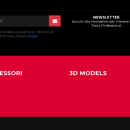
NEWSLETTER
Iscriviti alla newsletter per ricevere
Toorx Professional
trandosi si accettano i Termini di
 e Privacy Policy (
leggi
)
ESSORI
3D MODELS