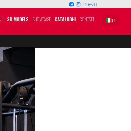
|
News |
LI
3D MODELS
SHOWCASE
CATALOGHI
CONTATTI
IT