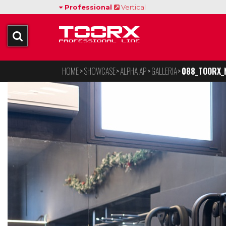
Professional
Vertical
HOME
SHOWCASE
ALPHA AP
GALLERIA
088_TOORX_