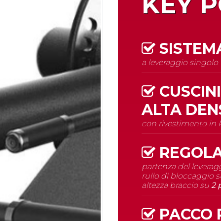
KEY P
SISTEMA
a leveraggio singolo
CUSCINI
ALTA DEN
con rivestimento in
REGOLA
partenza del leverag
rullo di bloccaggio 
altezza braccio su
2 
PACCO 