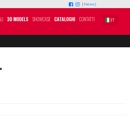
|
News |
LI
3D MODELS
SHOWCASE
CATALOGHI
CONTATTI
IT
T