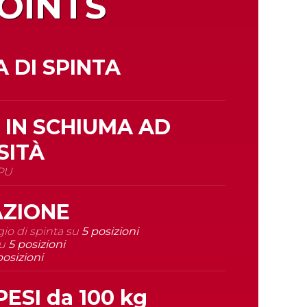
OINTS
 DI SPINTA
 IN SCHIUMA AD
SITÀ
 PU
ZIONE
gio di spinta su
5 posizioni
su
5 posizioni
posizioni
PESI da
100 kg