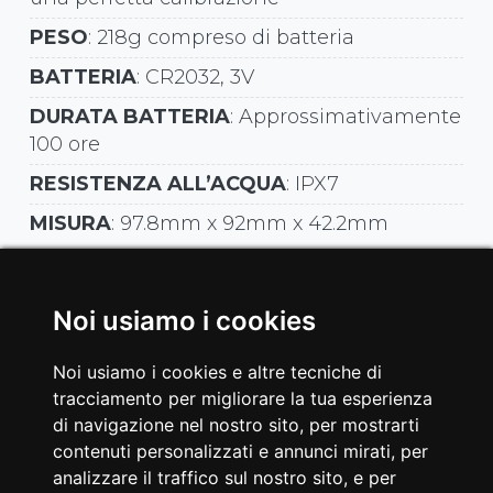
PESO
: 218g compreso di batteria
BATTERIA
: CR2032, 3V
DURATA BATTERIA
: Approssimativamente
100 ore
RESISTENZA ALL’ACQUA
: IPX7
MISURA
: 97.8mm x 92mm x 42.2mm
SET TX-POWER KEO
Noi usiamo i cookies
COD. PMP-KEO-COMP
Il set comprende
una coppia di power meter pedals KEO
Noi usiamo i cookies e altre tecniche di
system e un ciclocomputer d’allenamento
tracciamento per migliorare la tua esperienza
per indoor cycling, capace di rilevare tutti i
di navigazione nel nostro sito, per mostrarti
dati emessi dai pedali. Fascia cardio
inclusa.
contenuti personalizzati e annunci mirati, per
Codice EAN
: 8029975810119
analizzare il traffico sul nostro sito, e per