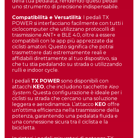
della tua pedalata, rendendo questi pedali
uno strumento di precisione indispensabile.
Compatibilità e Versatilità
: I pedali TX
POWER si interfacciano facilmente con tutti i
ciclocomputer che utilizzano protocolli di
trasmissione ANT+ e BLE 4.0, oltre a essere
compatibili con le app più apprezzate dai
ciclisti amatori. Questo significa che potrai
trasmettere dati estremamente reali e
affidabili direttamente al tuo dispositivo, sia
che tu stia pedalando su strada o utilizzando
rulli e indoor cycle.
I pedali
TX POWER
sono disponibili con
attacchi
KEO
, che includono tacchette
Keo
System
. Questa configurazione è ideale per i
ciclisti su strada che cercano una soluzione
leggera e aerodinamica. L’attacco
KEO
offre
un’ottima efficienza nella trasmissione della
potenza, garantendo una pedalata fluida e
una connessione sicura tra il ciclista e la
bicicletta.