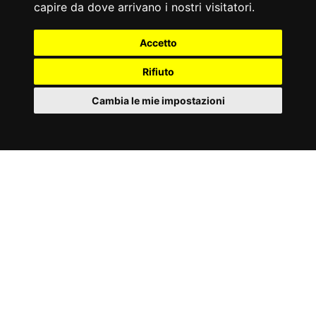
capire da dove arrivano i nostri visitatori.
Accetto
Rifiuto
Cambia le mie impostazioni
MANUALE PDF
IT
Cookies
Scarica il manuale di istruzione del tuo
attrezzo TOORX, in formato .PDF .
» clicca qui.